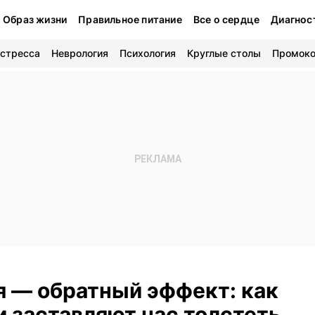
Образ жизни
Правильное питание
Все о сердце
Диагнос
 стресса
Неврология
Психология
Круглые столы
Промок
я — обратный эффект: как
 заставляют нас толстеть