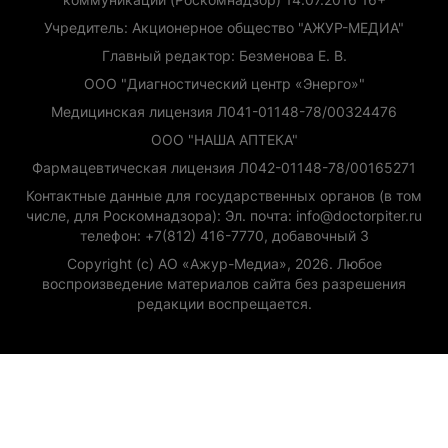
Учредитель: Акционерное общество "АЖУР-МЕДИА"
Главный редактор: Безменова Е. В.
ООО "Диагностический центр «Энерго»"
Медицинская лицензия Л041-01148-78/00324476
ООО "НАША АПТЕКА"
Фармацевтическая лицензия Л042-01148-78/00165271
Контактные данные для государственных органов (в том
числе, для Роскомнадзора): Эл. почта: info@doctorpiter.ru
телефон: +7(812) 416-7770, добавочный 3
Copyright (с) АО «Ажур-Медиа», 2026. Любое
воспроизведение материалов сайта без разрешения
редакции воспрещается.