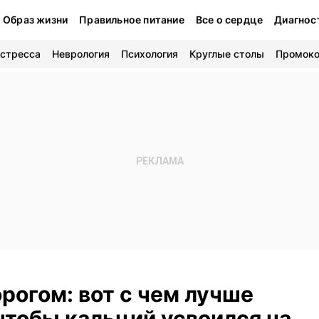
Образ жизни
Правильное питание
Все о сердце
Диагнос
 стресса
Неврология
Психология
Круглые столы
Промок
орогом: вот с чем лучше
чтобы кальций усвоился на