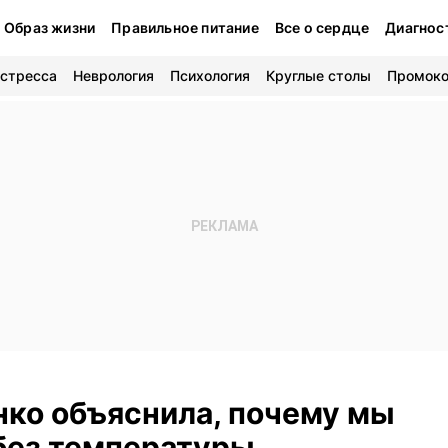
Образ жизни
Правильное питание
Все о сердце
Диагнос
 стресса
Неврология
Психология
Круглые столы
Промок
нко объяснила, почему мы
без температуры