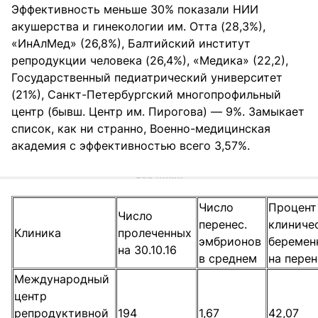
Эффективность меньше 30% показали НИИ
акушерства и гинекологии им. Отта (28,3%),
«ИнАлМед» (26,8%), Балтийский институт
репродукции человека (26,4%), «Медика» (22,2),
Государственный педиатрический университет
(21%), Санкт-Петербургский многопрофильный
центр (бывш. Центр им. Пирогова) — 9%. Замыкает
список, как ни странно, Военно-медицинская
академия с эффективностью всего 3,57%.
Число
Процент
Число
перенес.
клиниче
Клиника
пролеченных
эмбрионов
беремен
на 30.10.16
в среднем
на пере
Международный
центр
репродуктивной
194
1,67
42,07