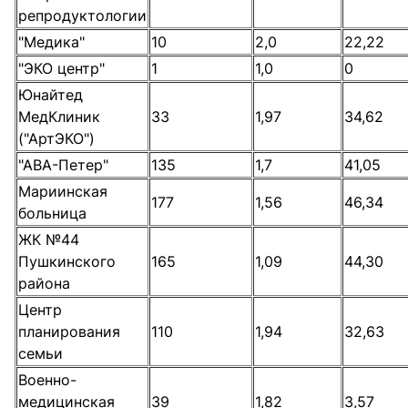
репродуктологии
"Медика"
10
2,0
22,22
"ЭКО центр"
1
1,0
0
Юнайтед
МедКлиник
33
1,97
34,62
("АртЭКО")
"АВА-Петер"
135
1,7
41,05
Мариинская
177
1,56
46,34
больница
ЖК №44
Пушкинского
165
1,09
44,30
района
Центр
планирования
110
1,94
32,63
семьи
Военно-
медицинская
39
1,82
3,57