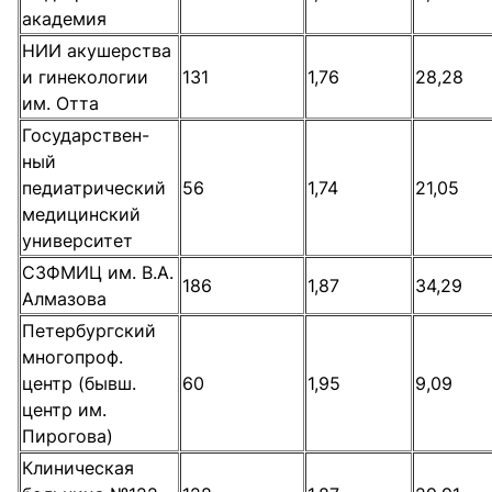
академия
НИИ акушерства
и гинекологии
131
1,76
28,28
им. Отта
Государствен-
ный
педиатрический
56
1,74
21,05
медицинский
университет
СЗФМИЦ им. В.А.
186
1,87
34,29
Алмазова
Петербургский
многопроф.
центр (бывш.
60
1,95
9,09
центр им.
Пирогова)
Клиническая