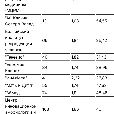
медицины
(МЦРМ)
"Ай Клиник
13
1,08
54,55
Северо-Запад"
Балтийский
институт
66
1,84
26,42
репродукции
человека
"Генезис"
40
1,82
31,43
"Евромед
84
1,74
38,96
Клиник"
"ИнАлМед"
41
2,22
26,83
"Мать и Дитя"
55
1,74
47,62
"Аймед"
74
1,9
48,48
Центр
инновационной
108
1,86
40
эмбриологии и