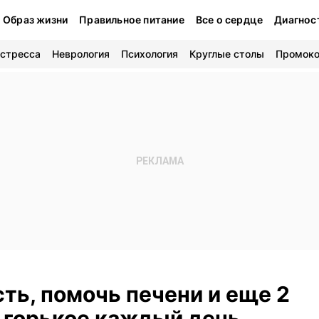
Образ жизни
Правильное питание
Все о сердце
Диагнос
 стресса
Неврология
Психология
Круглые столы
Промок
ть, помочь печени и еще 2
 горькое каждый день