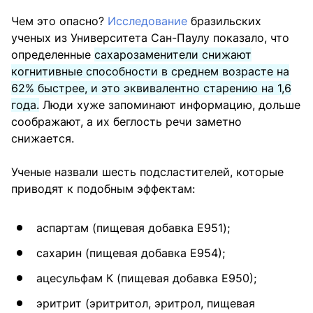
Чем это опасно?
Исследование
бразильских
ученых из Университета Сан-Паулу показало, что
определенные
сахарозаменители снижают
когнитивные способности в среднем возрасте на
62% быстрее, и это эквивалентно старению на 1,6
года.
Люди хуже запоминают информацию, дольше
соображают, а их беглость речи заметно
снижается.
Ученые назвали шесть подсластителей, которые
приводят к подобным эффектам:
аспартам (пищевая добавка E951);
сахарин (пищевая добавка Е954);
ацесульфам К (пищевая добавка Е950);
эритрит (эритритол, эритрол, пищевая