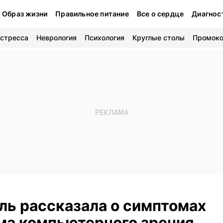
Образ жизни
Правильное питание
Все о сердце
Диагнос
 стресса
Неврология
Психология
Круглые столы
Промок
ль рассказала о симптомах
ма компьютерного зрения