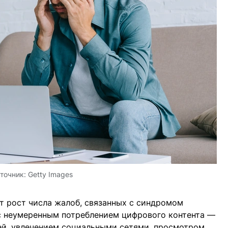
точник:
Getty Images
 рост числа жалоб, связанных с синдромом
 с неумеренным потреблением цифрового контента —
ей, увлечением социальными сетями, просмотром