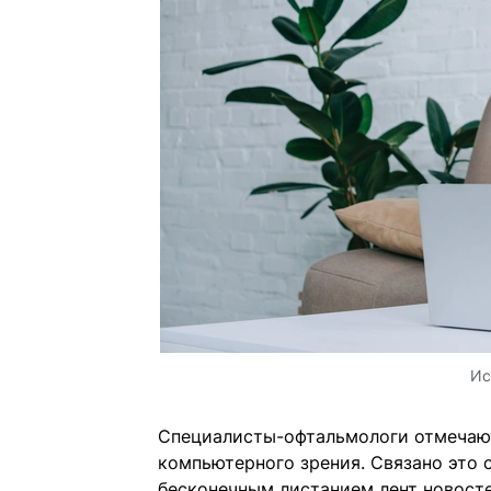
Ис
Специалисты-офтальмологи отмечают
компьютерного зрения. Связано это
бесконечным листанием лент новост