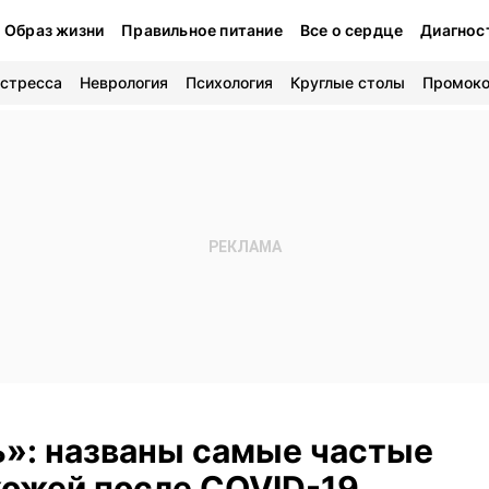
Образ жизни
Правильное питание
Все о сердце
Диагнос
 стресса
Неврология
Психология
Круглые столы
Промок
ь»: названы самые частые
кожей после COVID-19