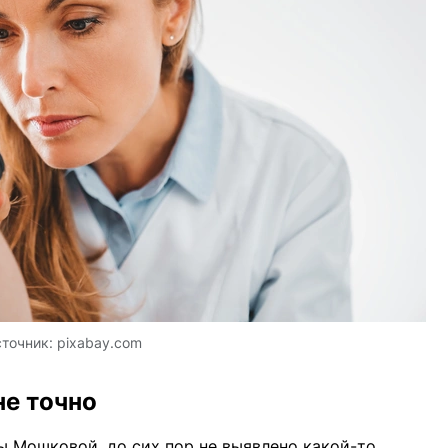
точник:
pixabay.com
не точно
ы Мошковой, до сих пор не выявлено какой-то