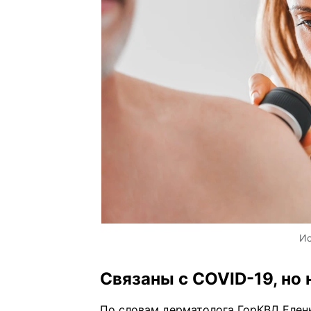
Ис
Связаны с COVID-19, но 
По словам дерматолога ГорКВД Елен