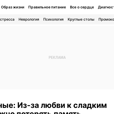
Образ жизни
Правильное питание
Все о сердце
Диагнос
 стресса
Неврология
Психология
Круглые столы
Промок
ые: Из-за любви к сладким
жно потерять память