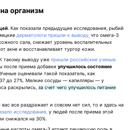
 на организм
щей
. Как показали предыдущие исследования, рыбий
емецкие
дерматологи пришли к выводу,
что омега-3
кожного сала, снижает уровень воспалительных
от акне и восстанавливает тургор кожи.
К такому выводу уже
пришли российские ученые.
пы после приема добавки
улучшилось состояние
Ученые оценивали такой показатель, как
 37 до 27%. Мелкие сосуды — капилляры — у
рса раскрылись,
за счет чего улучшилось питание
 вас все раздражает и совсем нет сил, то и здесь на
азало исследование,
у людей после приема этой
ии снижался на 30%.
ные кислоты омега-3 играют решающую роль в