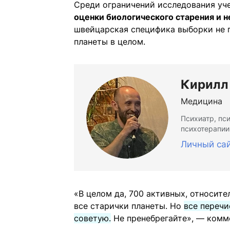
Среди ограничений исследования у
оценки биологического старения и
швейцарская специфика выборки не 
планеты в целом.
Кирилл
Медицина
Психиатр, пс
психотерапии
Личный са
«В целом да, 700 активных, относит
все старички планеты. Но
все переч
советую.
Не пренебрегайте», — комм