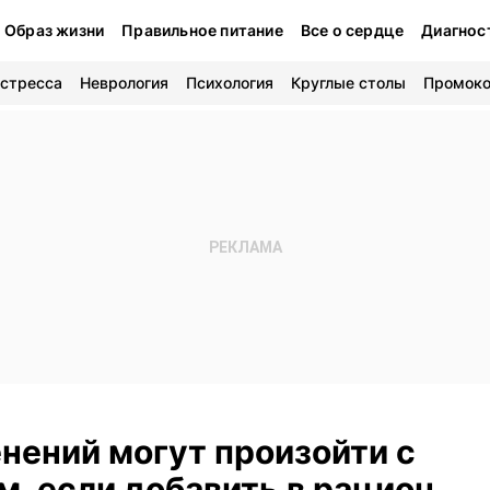
Образ жизни
Правильное питание
Все о сердце
Диагнос
 стресса
Неврология
Психология
Круглые столы
Промок
нений могут произойти с
, если добавить в рацион