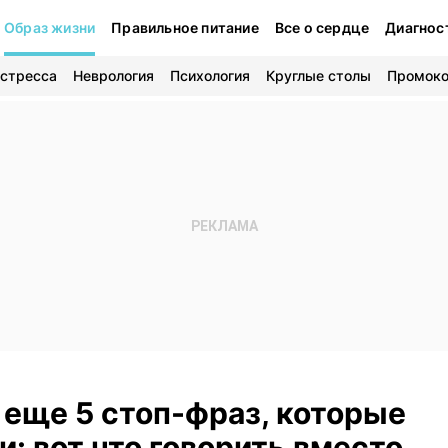
Образ жизни
Правильное питание
Все о сердце
Диагнос
 стресса
Неврология
Психология
Круглые столы
Промок
 еще 5 стоп-фраз, которые
: вот что говорить вместо