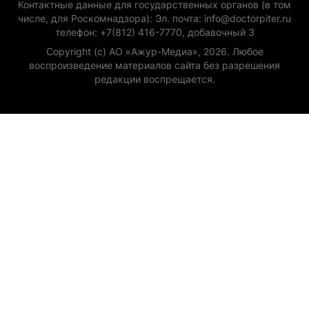
Контактные данные для государственных органов (в том
числе, для Роскомнадзора): Эл. почта: info@doctorpiter.ru
телефон: +7(812) 416-7770, добавочный 3
Copyright (с) АО «Ажур-Медиа», 2026. Любое
воспроизведение материалов сайта без разрешения
редакции воспрещается.