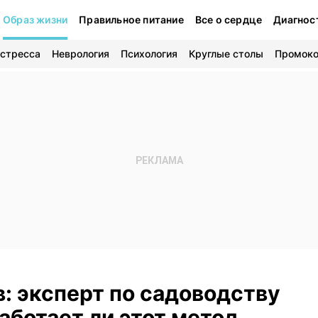
Образ жизни
Правильное питание
Все о сердце
Диагнос
 стресса
Неврология
Психология
Круглые столы
Промок
в: эксперт по садоводству
аботает ли этот метод