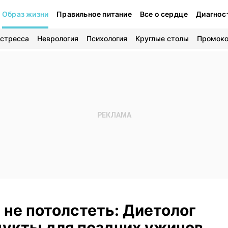
Образ жизни
Правильное питание
Все о сердце
Диагнос
 стресса
Неврология
Психология
Круглые столы
Промок
 не потолстеть: Диетолог
дукты для поздних ужинов