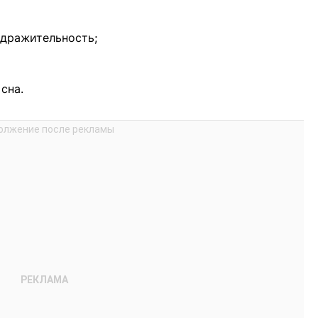
здражительность;
сна.