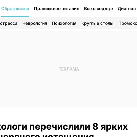
Образ жизни
Правильное питание
Все о сердце
Диагнос
 стресса
Неврология
Психология
Круглые столы
Промок
хологи перечислили 8 ярких
нервного истощения