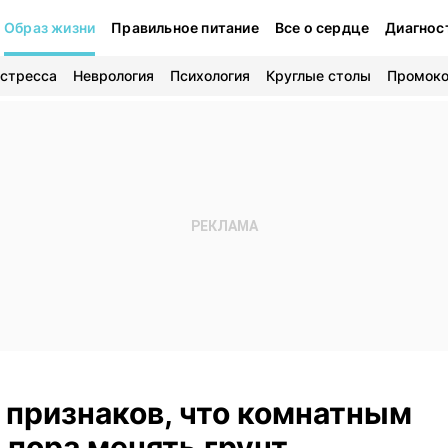
Образ жизни
Правильное питание
Все о сердце
Диагнос
 стресса
Неврология
Психология
Круглые столы
Промок
 признаков, что комнатным
 пора менять грунт