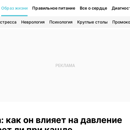
Образ жизни
Правильное питание
Все о сердце
Диагнос
 стресса
Неврология
Психология
Круглые столы
Промок
: как он влияет на давление
ает ли при кашле