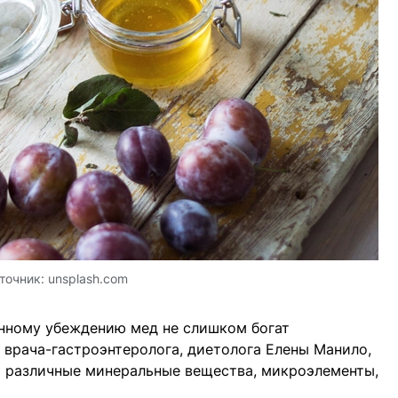
точник:
unsplash.com
енному убеждению мед не слишком богат
м врача-гастроэнтеролога, диетолога Елены Манило,
т различные минеральные вещества, микроэлементы,