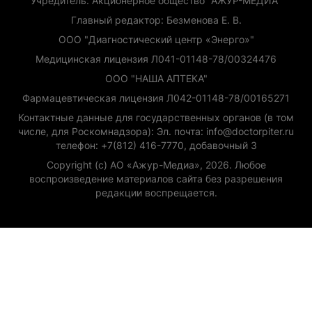
Учредитель: Акционерное общество "АЖУР-МЕДИА"
Главный редактор: Безменова Е. В.
ООО "Диагностический центр «Энерго»"
Медицинская лицензия Л041-01148-78/00324476
ООО "НАША АПТЕКА"
Фармацевтическая лицензия Л042-01148-78/00165271
Контактные данные для государственных органов (в том
числе, для Роскомнадзора): Эл. почта: info@doctorpiter.ru
телефон: +7(812) 416-7770, добавочный 3
Copyright (с) АО «Ажур-Медиа», 2026. Любое
воспроизведение материалов сайта без разрешения
редакции воспрещается.