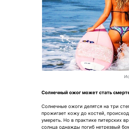
Ис
Солнечный ожог может стать смер
Солнечные ожоги делятся на три сте
прожигает кожу до костей, происход
умереть. Но в практике питерских вр
солнца однажды погиб нетрезвый бо