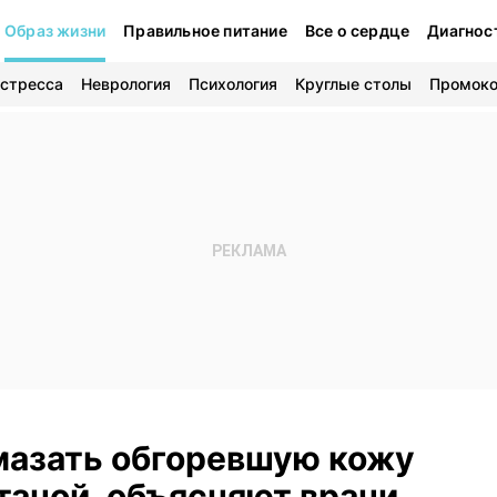
Образ жизни
Правильное питание
Все о сердце
Диагнос
 стресса
Неврология
Психология
Круглые столы
Промок
мазать обгоревшую кожу
таной, объясняют врачи