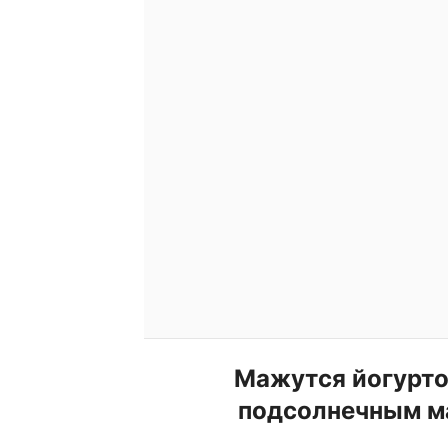
Мажутся йогурто
подсолнечным ма