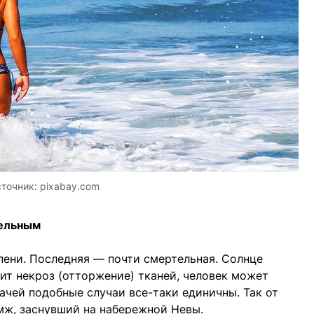
точник:
pixabay.com
тельным
пени. Последняя — почти смертельная. Солнце
ит некроз (отторжение) тканей, человек может
ачей подобные случаи все-таки единичны. Так от
мж, заснувший на набережной Невы.