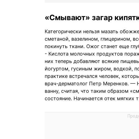
«Смывают» загар кипят
Категорически нельзя мазать обожж
сметаной, вазелином, глицерином, в
покинуть ткани. Ожог станет еще гл
- Кислота молочных продуктов пораж
них теперь добавляют всякие пищевы
йогуртом, гусиным жиром, водкой, п
практике встречался человек, котор
врач-дерматолог Петр Меренков. — 
ванну, считая, что таким образом «с
состояние. Начинается отек мягких т