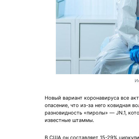
И
Новый вариант коронавируса все ак
опасение, что из-за него ковидная в
разновидность «пиролы» — JN.1, кот
известные штаммы.
В США он составляет 15-29% циркул