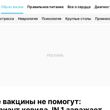
Образ жизни
Правильное питание
Все о сердце
Диагнос
 стресса
Неврология
Психология
Круглые столы
Промок
 вакцины не помогут:
иант ковида JN.1 заражает