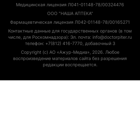
Медицинская лицензия Л041-01148-78/00324476
ООО "НАША АПТЕКА"
Фармацевтическая лицензия Л042-01148-78/00165271
Контактные данные для государственных органов (в том
числе, для Роскомнадзора): Эл. почта: info@doctorpiter.ru
телефон: +7(812) 416-7770, добавочный 3
Copyright (с) АО «Ажур-Медиа», 2026. Любое
воспроизведение материалов сайта без разрешения
редакции воспрещается.