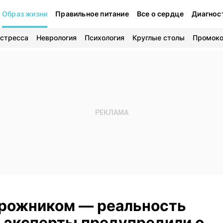
Образ жизни
Правильное питание
Все о сердце
Диагнос
 стресса
Неврология
Психология
Круглые столы
Промок
рожником — реальность
: эксперты предупредили о