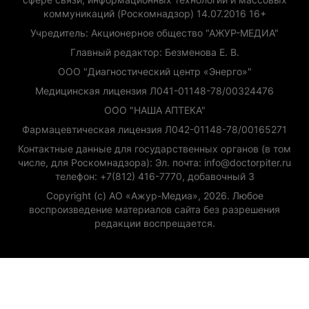
коммуникаций (Роскомнадзор) 14.07.2016 16+
Учредитель: Акционерное общество "АЖУР-МЕДИА"
Главный редактор: Безменова Е. В.
ООО "Диагностический центр «Энерго»"
Медицинская лицензия Л041-01148-78/00324476
ООО "НАША АПТЕКА"
Фармацевтическая лицензия Л042-01148-78/00165271
Контактные данные для государственных органов (в том
числе, для Роскомнадзора): Эл. почта: info@doctorpiter.ru
телефон: +7(812) 416-7770, добавочный 3
Copyright (с) АО «Ажур-Медиа», 2026. Любое
воспроизведение материалов сайта без разрешения
редакции воспрещается.