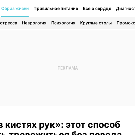
Образ жизни
Правильное питание
Все о сердце
Диагнос
 стресса
Неврология
Психология
Круглые столы
Промок
 кистях рук»: этот способ
ь тревожиться без повода