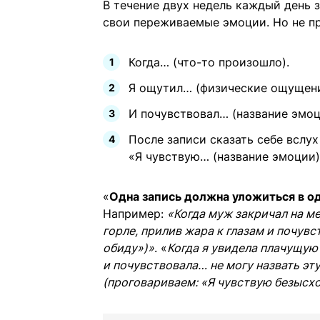
В течение двух недель каждый день з
свои переживаемые эмоции. Но не пр
Когда… (что-то произошло).
Я ощутил… (физические ощущения
И почувствовал… (название эмоц
После записи сказать себе вслух
«Я чувствую… (название эмоции)
«
Одна запись должна уложиться в 
Например:
«Когда муж закричал на ме
горле, прилив жара к глазам и почув
обиду»)»
. «
Когда я увидела плачущую 
и почувствовала… не могу назвать эт
(проговариваем: «Я чувствую безысхо