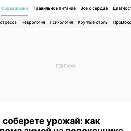
Образ жизни
Правильное питание
Все о сердце
Диагнос
 стресса
Неврология
Психология
Круглые столы
Промок
 соберете урожай: как
дома зимой на подоконнике