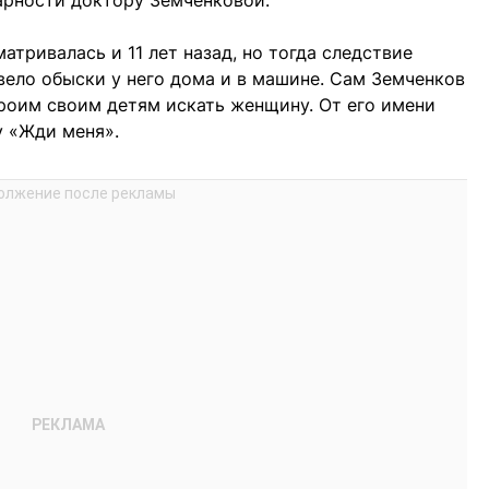
арности доктору Земченковой.
атривалась и 11 лет назад, но тогда следствие
вело обыски у него дома и в машине. Сам Земченков
роим своим детям искать женщину. От его имени
у «Жди меня».