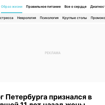
Образ жизни
Правильное питание
Все о сердце
Диагнос
 стресса
Неврология
Психология
Круглые столы
Промок
г Петербурга признался в
вшей 11 лет назад жены