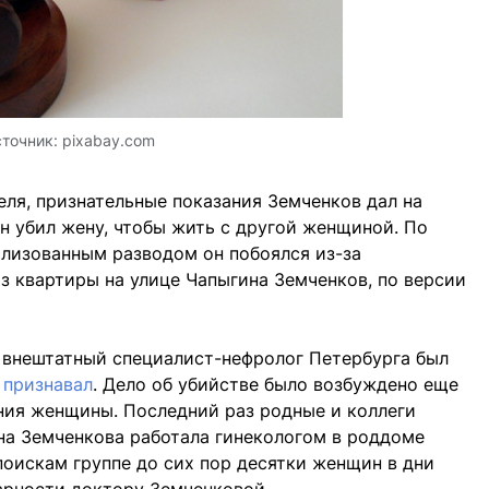
точник:
pixabay.com
еля, признательные показания Земченков дал на
он убил жену, чтобы жить с другой женщиной. По
илизованным разводом он побоялся из-за
из квартиры на улице Чапыгина Земченков, по версии
 внештатный специалист-нефролог Петербурга был
 признавал
. Дело об убийстве было возбуждено еще
ения женщины. Последний раз родные и коллеги
ина Земченкова работала гинекологом в роддоме
поискам группе до сих пор десятки женщин в дни