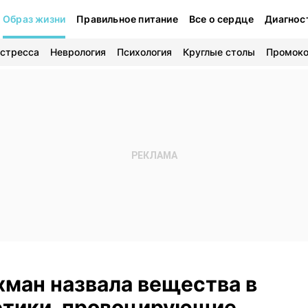
Образ жизни
Правильное питание
Все о сердце
Диагнос
 стресса
Неврология
Психология
Круглые столы
Промок
ман назвала вещества в
етики, провоцирующие