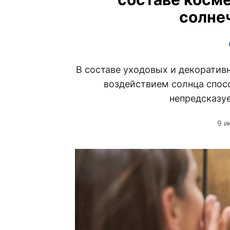
солне
В составе уходовых и декоратив
воздействием солнца спос
непредсказу
9 и