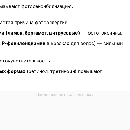
вызывают фотосенсибилизацию.
астая причина фотоаллергии.
и (лимон, бергамот, цитрусовые)
— фототоксичны.
,
P-фенилендиамин
в красках для волос) — сильный
оточувствительность.
ных формах
(ретинол, третиноин) повышают