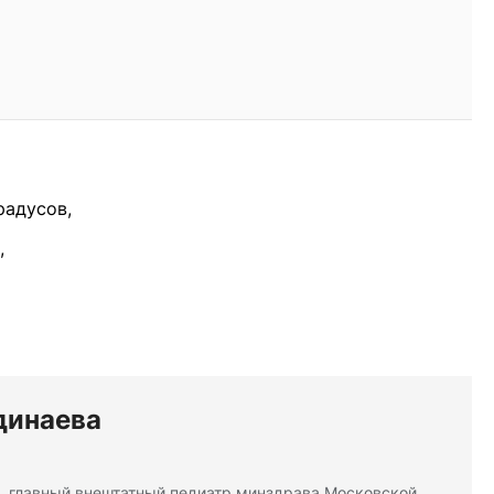
радусов,
,
динаева
, главный внештатный педиатр минздрава Московской