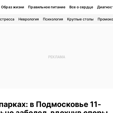
Образ жизни
Правильное питание
Все о сердце
Диагнос
 стресса
Неврология
Психология
Круглые столы
Промок
парках: в Подмосковье 11-
ьно заболел, вдохнув споры