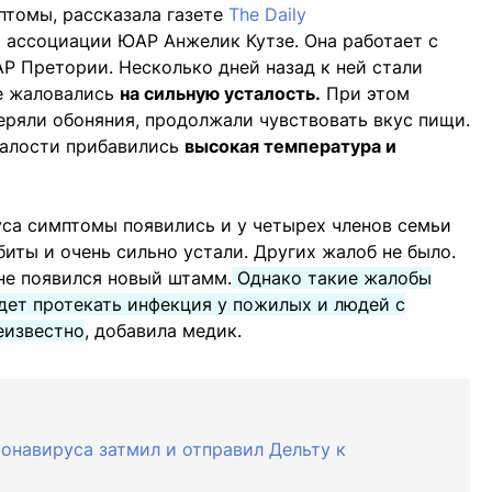
томы, рассказала газете
The Daily
ассоциации ЮАР Анжелик Кутзе. Она работает с
Р Претории. Несколько дней назад к ней стали
е жаловались
на сильную усталость.
При этом
теряли обоняния, продолжали чувствовать вкус пищи.
талости прибавились
высокая температура и
са симптомы появились и у четырех членов семьи
биты и очень сильно устали. Других жалоб не было.
ане появился новый штамм.
Однако такие жалобы
удет протекать инфекция у пожилых и людей с
еизвестно
, добавила медик.
онавируса затмил и отправил Дельту к