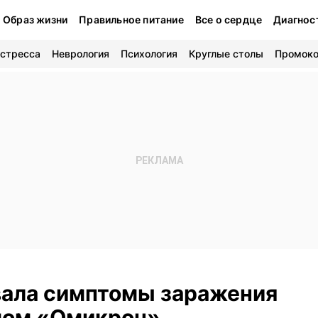
Образ жизни
Правильное питание
Все о сердце
Диагнос
 стресса
Неврология
Психология
Круглые столы
Промок
вала симптомы заражения
ом «Омикрон»