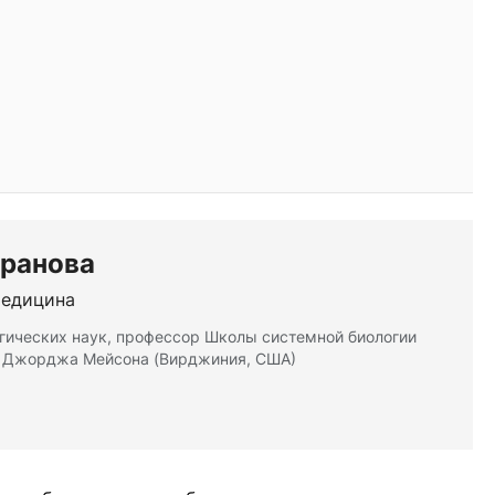
аранова
медицина
гических наук, профессор Школы системной биологии
а Джорджа Мейсона (Вирджиния, США)