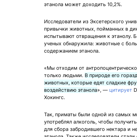
этанола может доходить 10,2%.
Исследователи из Эксетерского уни
привычки животных, пойманных в дик
испытывают отвращения к этанолу. Б
ученых обнаружила: животные с бол
содержанием этанола.
«Мы отходим от антропоцентрическог
только людьми.
В природе его гораз
животных, которые едят сладкие фру
воздействию этанола
», —
цитирует
D
Хокингс.
Так, приматы были одной из самых мн
употреблял алкоголь, чтобы получит
для сбора забродившего нектара и н
этанола. Также исследователи стали