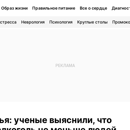
Образ жизни
Правильное питание
Все о сердце
Диагнос
 стресса
Неврология
Психология
Круглые столы
Промок
ья: ученые выяснили, что
алкоголь не меньше людей