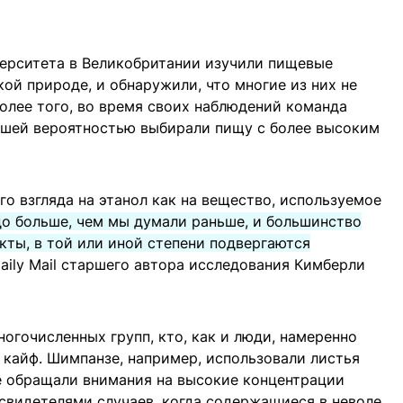
верситета в Великобритании изучили пищевые
ой природе, и обнаружили, что многие из них не
олее того, во время своих наблюдений команда
ьшей вероятностью выбирали пищу с более высоким
о взгляда на этанол как на вещество, используемое
до больше, чем мы думали раньше, и большинство
кты, в той или иной степени подвергаются
aily Mail старшего автора исследования Кимберли
огочисленных групп, кто, как и люди, намеренно
ь кайф. Шимпанзе, например, использовали листья
е обращали внимания на высокие концентрации
 свидетелями случаев, когда содержащиеся в неволе