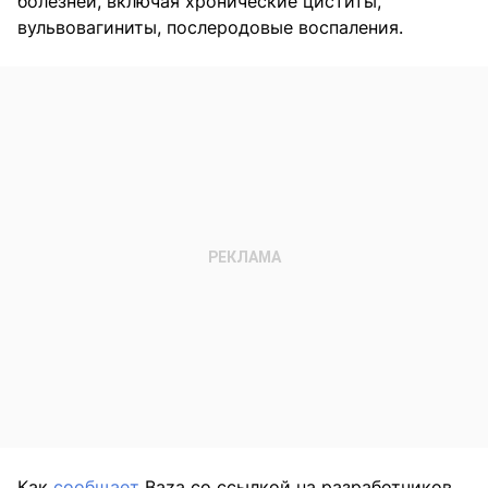
болезней, включая хронические циститы,
вульвовагиниты, послеродовые воспаления.
Как
сообщает
Baza со ссылкой на разработчиков,