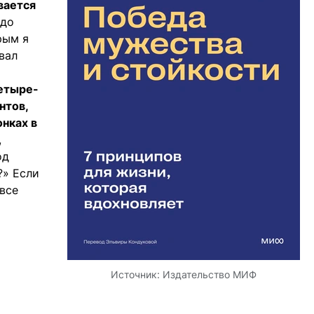
вается
 до
рым я
вал
четыре-
нтов,
онках в
,
од
?» Если
все
Источник:
Издательство МИФ