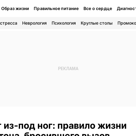
Образ жизни
Правильное питание
Все о сердце
Диагнос
 стресса
Неврология
Психология
Круглые столы
Промок
 из-под ног: правило жизни
тона, бросившего вызов