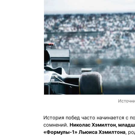
Источн
История побед часто начинается с п
сомнений.
Николас Хэмилтон, младш
«Формулы-1» Льюиса Хэмилтона
, р