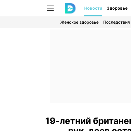
Новости
Здоровье
Женское здоровье
Последствия
19-летний британец
рук, доев ост