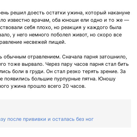
рень решил доесть остатки ужина, который накануне
тало известно врачам, оба юноши ели одно и то же —
вствовали себя плохо, но реакция у каждого была
вало, у него немного поболел живот, но скоро все
травление несвежей пищей.
ь обычным отравлением. Сначала парня затошнило,
его тоже вырвало. Через пару часов парня стал бить
ись боли в груди. Он стал резко терять зрение. За
же появились большие пурпурные пятна. Юношу
ного ужина прошло всего 20 часов.
у после прививки и осталась без ног