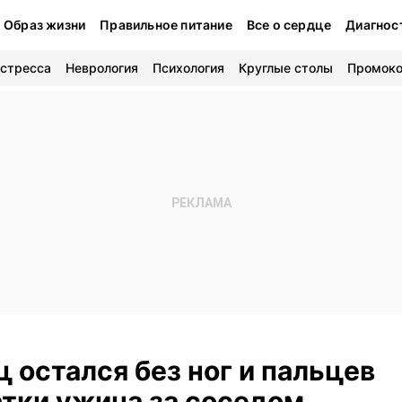
Образ жизни
Правильное питание
Все о сердце
Диагнос
 стресса
Неврология
Психология
Круглые столы
Промок
 остался без ног и пальцев
атки ужина за соседом