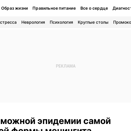
Образ жизни
Правильное питание
Все о сердце
Диагнос
 стресса
Неврология
Психология
Круглые столы
Промок
озможной эпидемии самой
ой формы менингита