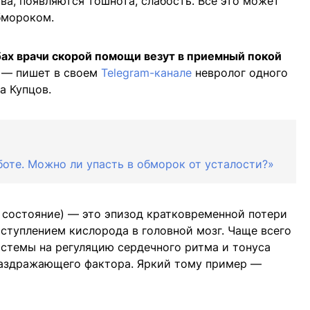
ва, появляются тошнота, слабость. Все это может
бмороком.
х врачи скорой помощи везут в приемный покой
, — пишет в своем
Telegram-канале
невролог одного
а Купцов.
боте. Можно ли упасть в обморок от усталости?»
 состояние) — это эпизод кратковременной потери
оступлением кислорода в головной мозг. Чаще всего
истемы на регуляцию сердечного ритма и тонуса
раздражающего фактора. Яркий тому пример —