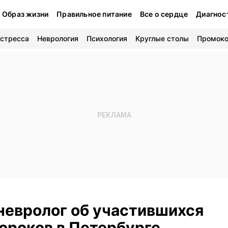
Образ жизни
Правильное питание
Все о сердце
Диагнос
 стресса
Неврология
Психология
Круглые столы
Промок
 невролог об участившихся
ороков в Петербурге