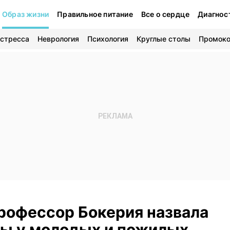
Образ жизни
Правильное питание
Все о сердце
Диагнос
 стресса
Неврология
Психология
Круглые столы
Промок
профессор Бокерия назвала
ны у молодых и пожилых