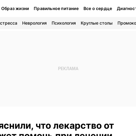
Образ жизни
Правильное питание
Все о сердце
Диагнос
 стресса
Неврология
Психология
Круглые столы
Промок
снили, что лекарство от
жет помочь при лечении