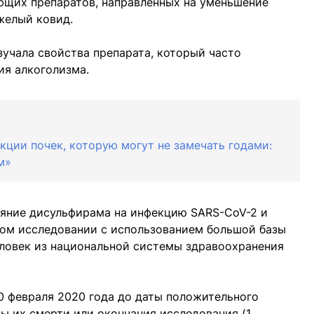
ющих препаратов, направленных на уменьшение
желый ковид.
зучала свойства препарата, который часто
ия алкоголизма.
кции почек, которую могут не замечать годами:
м»
ияние дисульфирама на инфекцию SARS-CoV-2 и
ном исследовании с использованием большой базы
еловек из национальной системы здравоохранения
0 февраля 2020 года до даты положительного
ты их смерти или окончания исследования (1