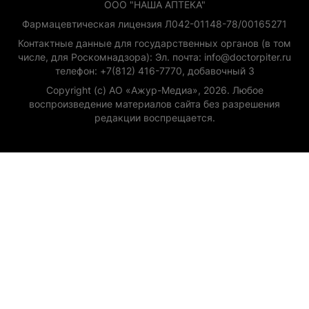
ООО "НАША АПТЕКА"
Фармацевтическая лицензия Л042-01148-78/00165271
Контактные данные для государственных органов (в том
числе, для Роскомнадзора): Эл. почта: info@doctorpiter.ru
телефон: +7(812) 416-7770, добавочный 3
Copyright (с) АО «Ажур-Медиа», 2026. Любое
воспроизведение материалов сайта без разрешения
редакции воспрещается.