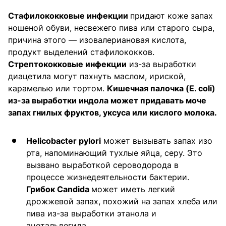
Стафилококковые инфекции
придают коже запах
ношеной обуви, несвежего пива или старого сыра,
причина этого — изовалериановая кислота,
продукт выделений стафилококков.
Стрептококковые инфекции
из-за выработки
диацетила могут пахнуть маслом, ириской,
карамелью или тортом.
Кишечная палочка (E. coli)
из-за выработки индола может придавать моче
запах гнилых фруктов, уксуса или кислого молока.
Helicobacter pylori
может вызывать запах изо
рта, напоминающий тухлые яйца, серу. Это
вызвано выработкой сероводорода в
процессе жизнедеятельности бактерии.
Грибок Candida
может иметь легкий
дрожжевой запах, похожий на запах хлеба или
пива из-за выработки этанола и
ацетальдегида.