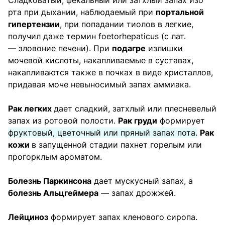
Сладковатый, фекальный или затхлый запах изо
рта при дыхании, наблюдаемый при
портальной
гипертензии
, при попадании тиолов в легкие,
получил даже термин foetorhepaticus (с лат.
— зловоние печени). При
подагре
излишки
мочевой кислоты, накапливаемые в суставах,
накапливаются также в почках в виде кристаллов,
придавая моче невыносимый запах аммиака.
Рак легких
дает сладкий, затхлый или плесневелый
запах из ротовой полости.
Рак груди
формирует
фруктовый, цветочный или пряный запах пота.
Рак
кожи
в запущенной стадии пахнет горелым или
прогорклым ароматом.
Болезнь Паркинсона
дает мускусный запах, а
болезнь Альцгеймера
— запах дрожжей.
Лейциноз
формирует запах кленового сиропа.