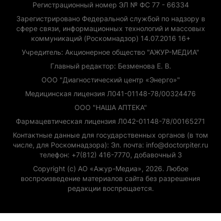
Регистрационный номер ЭЛ № ФС 77 - 66334
Зарегистрировано Федеральной службой по надзору в
сфере связи, информационных технологий и массовых
коммуникаций (Роскомнадзор) 14.07.2016 16+
Учредитель: Акционерное общество "АЖУР-МЕДИА"
Главный редактор: Безменова Е. В.
ООО "Диагностический центр «Энерго»"
Медицинская лицензия Л041-01148-78/00324476
ООО "НАША АПТЕКА"
Фармацевтическая лицензия Л042-01148-78/00165271
Контактные данные для государственных органов (в том
числе, для Роскомнадзора): Эл. почта: info@doctorpiter.ru
телефон: +7(812) 416-7770, добавочный 3
Copyright (с) АО «Ажур-Медиа», 2026. Любое
воспроизведение материалов сайта без разрешения
редакции воспрещается.