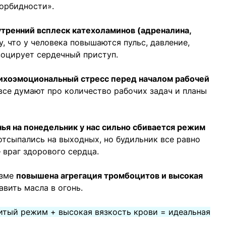
орбидности».
утренний всплеск катехоламинов (адреналина,
у, что у человека повышаются пульс, давление,
воцирует сердечный приступ.
ихоэмоциональный стресс перед началом рабочей
 все думают про количество рабочих задач и планы
нья на понедельник у нас сильно сбивается режим
отсыпались на выходных, но будильник все равно
 враг здорового сердца.
изме
повышена агрегация тромбоцитов и высокая
вить масла в огонь.
итый режим + высокая вязкость крови = идеальная