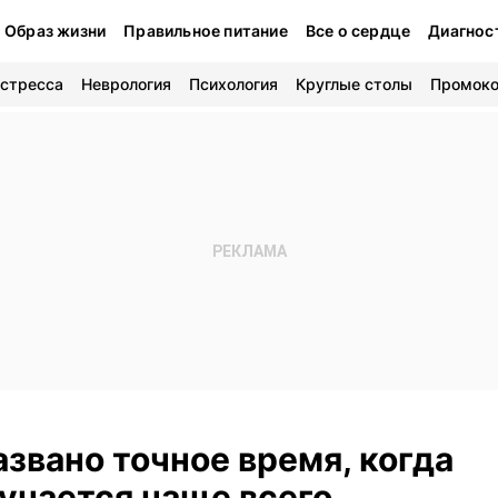
Образ жизни
Правильное питание
Все о сердце
Диагнос
 стресса
Неврология
Психология
Круглые столы
Промок
азвано точное время, когда
учается чаще всего