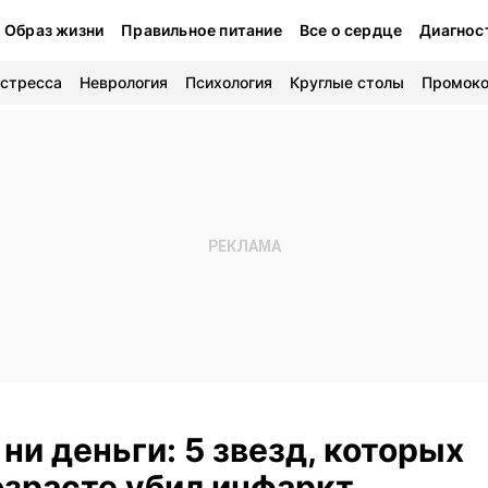
Образ жизни
Правильное питание
Все о сердце
Диагнос
 стресса
Неврология
Психология
Круглые столы
Промок
 ни деньги: 5 звезд, которых
озрасте убил инфаркт