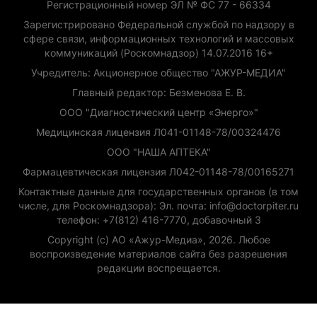
Регистрационный номер ЭЛ № ФС 77 - 66334
Зарегистрировано Федеральной службой по надзору в
сфере связи, информационных технологий и массовых
коммуникаций (Роскомнадзор) 14.07.2016 16+
Учредитель: Акционерное общество "АЖУР-МЕДИА"
Главный редактор: Безменова Е. В.
ООО "Диагностический центр «Энерго»"
Медицинская лицензия Л041-01148-78/00324476
ООО "НАША АПТЕКА"
Фармацевтическая лицензия Л042-01148-78/00165271
Контактные данные для государственных органов (в том
числе, для Роскомнадзора): Эл. почта: info@doctorpiter.ru
телефон: +7(812) 416-7770, добавочный 3
Copyright (с) АО «Ажур-Медиа», 2026. Любое
воспроизведение материалов сайта без разрешения
редакции воспрещается.