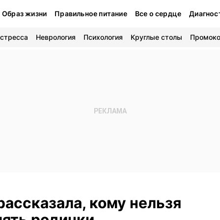
Образ жизни
Правильное питание
Все о сердце
Диагнос
 стресса
Неврология
Психология
Круглые столы
Промок
рассказала, кому нельзя
лять родинки