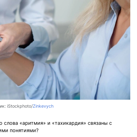
ик:
iStockphoto/
Zinkevych
о слова «аритмия» и «тахикардия» связаны с
тими понятиями?