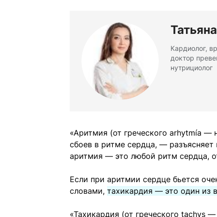
Татьян
Кардиолог, в
доктор преве
нутрициолог
«Аритмия (от греческого arhytmía —
сбоев в ритме сердца, — разъясняет
аритмия — это любой ритм сердца, 
Если при аритмии сердце бьется оче
словами,
тахикардия — это один из 
«Тахикардия (от греческого tachys 