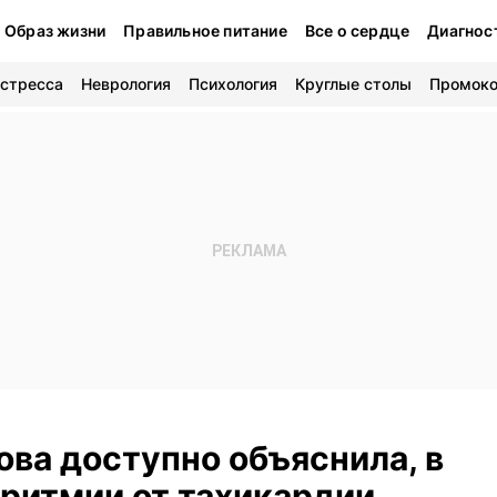
Образ жизни
Правильное питание
Все о сердце
Диагнос
 стресса
Неврология
Психология
Круглые столы
Промок
ва доступно объяснила, в
аритмии от тахикардии