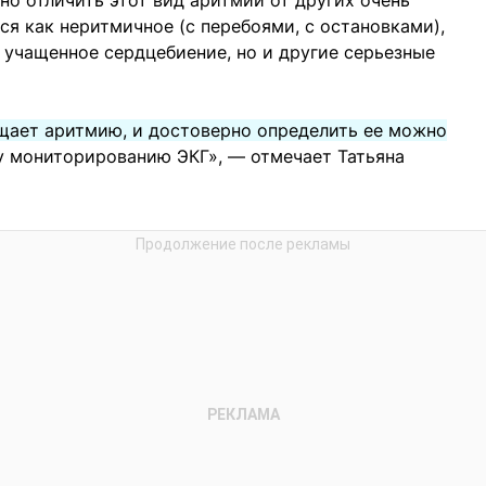
но отличить этот вид аритмии от других очень
я как неритмичное (с перебоями, с остановками),
о учащенное сердцебиение, но и другие серьезные
ущает аритмию, и достоверно определить ее можно
 мониторированию ЭКГ», — отмечает Татьяна