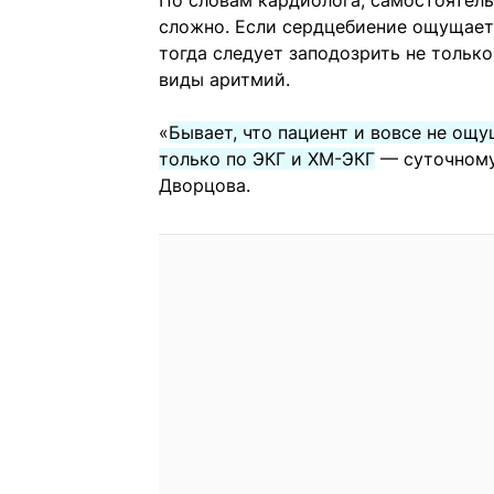
По словам кардиолога, самостоятель
сложно. Если сердцебиение ощущаетс
тогда следует заподозрить не тольк
виды аритмий.
«
Бывает, что пациент и вовсе не ощ
только по ЭКГ и ХМ-ЭКГ
— суточному
Дворцова.