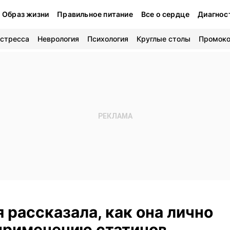
Образ жизни
Правильное питание
Все о сердце
Диагнос
 стресса
Неврология
Психология
Круглые столы
Промок
 рассказала, как она лично
 применению статинов