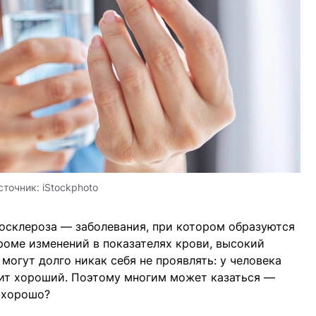
сточник:
iStockphoto
осклероза — заболевания, при котором образуются
роме изменений в показателях крови, высокий
могут долго никак себя не проявлять: у человека
етит хороший. Поэтому многим может казаться —
е хорошо?