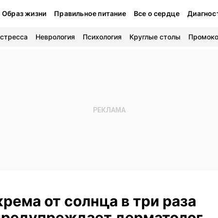
Образ жизни
Правильное питание
Все о сердце
Диагнос
 стресса
Неврология
Психология
Круглые столы
Промок
рема от солнца в три раза
 предупреждает дерматолог