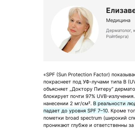
Елизав
Медицина
Дерматолог, 
Ройтберга)
«SPF (Sun Protection Factor) показыв
покраснеет под УФ-лучами типа B (U
объясняет „Доктору Питеру“ дермато
блокирует почти 97% UVB-излучения.
нанесении 2 мг/см².
В реальности люд
падает до уровня SPF 7–10
. Кроме то
пометки broad spectrum (широкий сп
проникают глубже и ответственны за