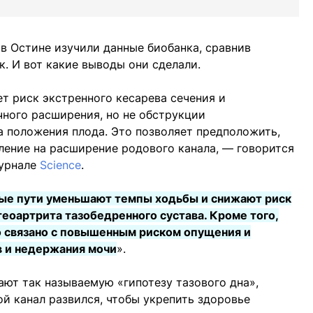
 в Остине изучили данные биобанка, сравнив
к. И вот какие выводы они сделали.
т риск экстренного кесарева сечения и
чного расширения, но не обструкции
за положения плода. Это позволяет предположить,
ление на расширение родового канала, — говорится
журнале
Science
.
ые пути уменьшают темпы ходьбы и снижают риск
теоартрита тазобедренного сустава. Кроме того,
о связано с повышенным риском опущения и
в и недержания мочи
».
ют так называемую «гипотезу тазового дна»,
ой канал развился, чтобы укрепить здоровье