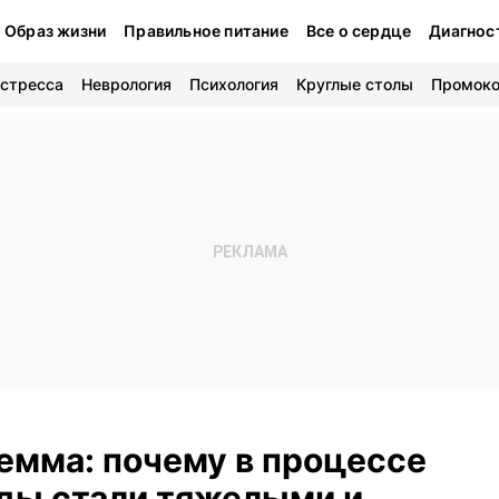
Образ жизни
Правильное питание
Все о сердце
Диагнос
 стресса
Неврология
Психология
Круглые столы
Промок
емма: почему в процессе
ды стали тяжелыми и