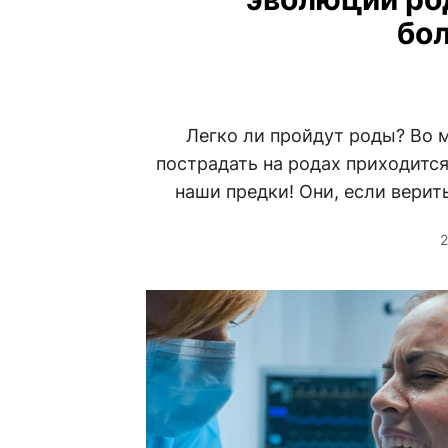
бо
Легко ли пройдут роды? Во м
пострадать на родах приходитс
наши предки! Они, если верит
2