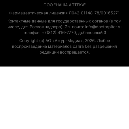
ООО "НАША АПТЕКА"
Фармацевтическая лицензия Л042-01148-78/00165271
Контактные данные для государственных органов (в том
числе, для Роскомнадзора): Эл. почта: info@doctorpiter.ru
телефон: +7(812) 416-7770, добавочный 3
Copyright (с) АО «Ажур-Медиа», 2026. Любое
воспроизведение материалов сайта без разрешения
редакции воспрещается.